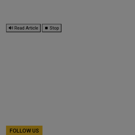
🔊 Read Article
⏹ Stop
FOLLOW US