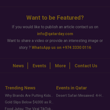
Want to be Featured?
If you would like to publish an article contact us on
info@qatarday.com
Want to share a video or provide an interesting image or
story ?
WhatsApp us on +974 3330 0116
News
Events
More
Contact Us
Trending News
Events in Qatar
Why Brands Are Putting Kids Behind the Camera in a New Instagram Trend
Desert Safari Mesaieed: 4-Hour Dunes & Inland Sea Adventure
Gold Slips Below $4,000 as Rate Fears Trump Geopolitical Risk
Food Jutsu: The Viral TikTok Trend Taking Over Social Media