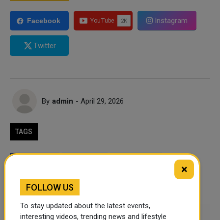
Instagram
Facebook
Twitter
By
admin
- April 29, 2026
TAGS
Twitter
Facebook
WhatsApp
×
LinkedIn
Mail
FOLLOW US
To stay updated about the latest events,
Leave a comment
interesting videos, trending news and lifestyle