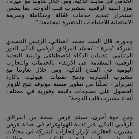
الخدمي في مدينتا الذكية. ومن خلال تعاوننا مع
’
ميزة
‘
،
نعزز البنية الرقمية لمشيرب قلب الدوحة، بما يضمن
استمرار تقديم خدمات فعّالة ومتكاملة وسريعة
الاستجابة للاحتياجات المتغيرة لمجتمعنا."
وبدوره، قال السيد محمد الغيثاني، الرئيس التنفيذي
لشركة "ميزة": "يجسّد المرافق الرقمي الذكي الدور
المتنامي لتقنيات الذكاء الاصطناعي والبنية التحتية
الرقمية المتقدمة في الارتقاء بالخدمات والتجارب
اليومية في المدن الذكية. ومن خلال تعاوننا مع
مشيرب العقارية ودمج تقنيات
’
هيوليت باكارد
إنتربرايز
‘
، تمكّنا من تطوير منصة موثوقة تتيح للزوار
الحصول على معلومات دقيقة وفورية في مختلف
أنحاء مشيرب قلب الدوحة".
ومن جهة أخرى، سيتم عرض نسخة من المرافق
الرقمي الذكي عبر تقنية الهولوغرام في صالة عرض
مشيرب العقارية، لإبراز إنجازات الشركة في مجالات
الاستدامة والبنية التحتية الذكية وأبرز محطاتها