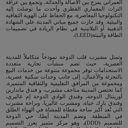
العمراني يمزج بين الأصالة والحداثة، وتجمع بين عراقة
التراث المعماري القطري وأحدث ما توصلت إليه
التكنولوجيا المعاصرة، مع الحفاظ على الهوية الثقافية
والبيئية. وقد حازت جميع مباني المدينة على الشهادة
الذهبية أو البلاتينية في نظام الريادة في تصميمات
الطاقة والبيئة(LEED).
وتمثل مشيرب قلب الدوحة نموذجاً متكاملاً للمدينة
العصرية، حيث تضم منشآت تجارية متعددة
الاستخدامات توفر مجموعة متنوعة من خدمات البيع
بالتجزئة والأعمال، إلى جانب وحدات سكنية عصرية،
ومجموعة من المرافق التعليمية والثقافية المتميزة.
كما تحتضن المدينة متاحف مشيرب، و فندق ماندارين
أورينتال الدوحة، وفندق الوادي الدوحة إم غاليري،
وفندق بارك حياة، ومشيرب غاليريا، وبراحة مشيرب
التي تُعد أكبر ساحة مغطاة للمشاة في الهواء الطلق
في المنطقة. وتضم المدينة أيضًا، حي الدوحة
للتصميم (DDD)٫ وهو مركز متميز يعزز التصميم