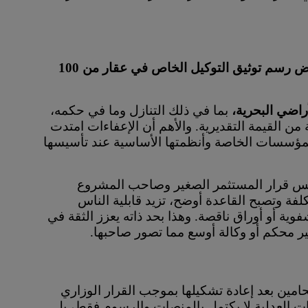
شمل القرار خفض رسم توثيق التوكيل الخاص في عقار من 100
اضي البحرية،
بما في ذلك التنازل وما في حكمه،
من القيمة التقديرية. والأهم أن الإعفاءات امتدت
لمؤسسات الخاصة وأنظمتها الأساسية عند تأسيسها
تمس قرار المستثمر الصغير وصاحب المشروع
كلفة وتصبح القاعدة أوضح، تزيد قابلية الناس
وية أو أوراق ناقصة. وهذا بحد ذاته يعزز الثقة في
غير محكم أو وكالة أوسع مما تصور صاحبها.
امين بعد إعادة تشكيلها بموجب القرار الوزاري
ير الخدمات العدلية لا يكتمل بالمنصات والرسوم فقط، بل