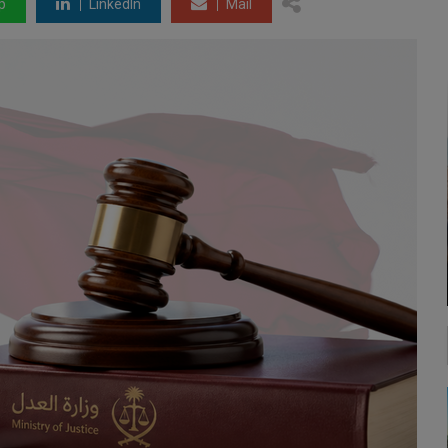
p
LinkedIn
Mail