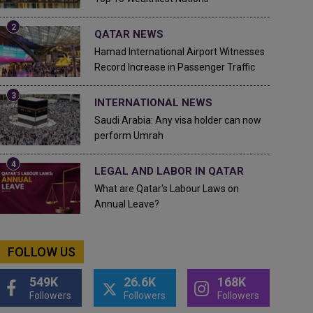
QATAR NEWS
Hamad International Airport Witnesses
Record Increase in Passenger Traffic
INTERNATIONAL NEWS
Saudi Arabia: Any visa holder can now
perform Umrah
LEGAL AND LABOR IN QATAR
What are Qatar's Labour Laws on
Annual Leave?
FOLLOW US
549K
26.6K
168K
Followers
Followers
Followers