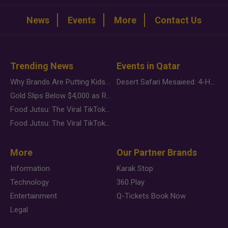
News
Events
More
Contact Us
Trending News
Events in Qatar
Why Brands Are Putting Kids Behind the Camera in a New Instagram Trend
Desert Safari Mesaieed: 4-Hour Dunes & Inland Sea Adventure
Gold Slips Below $4,000 as Rate Fears Trump Geopolitical Risk
Food Jutsu: The Viral TikTok Trend Taking Over Social Media
Food Jutsu: The Viral TikTok Trend Taking Over Social Media
More
Our Partner Brands
Information
Karak Stop
Technology
360 Play
Entertainment
Q-Tickets Book Now
Legal