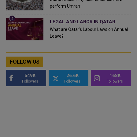
perform Umrah
LEGAL AND LABOR IN QATAR
What are Qatar's Labour Laws on Annual
Leave?
FOLLOW US
549K
26.6K
168K
Followers
Followers
Followers