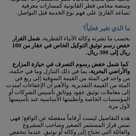
ومنصة محامي قطر القانونية كمسارات معرفية
تساعد القارئ على فهم نوع الخدمة قبل التواصل.
ما الذي تغير فعلياً؟
بحسب ما نشرته وكالة الأنباء القطرية،
شمل القرار
خفض رسم توثيق التوكيل الخاص في عقار من 100
ريال إلى 300 ريال.
كما شمل خفض رسوم التصرف في حيازة المزارع
والأراضي البحرية،
بما في ذلك التنازل وما في حكمه،
من واحد في المئة من القيمة السوقية إلى ربع في
المئة من القيمة التقديرية. والأهم أن الإعفاءات امتدت
إلى معاملات توثيق عقود ووثائق تأسيس الشركات أو
المؤسسات الخاصة وأنظمتها الأساسية عند تأسيسها
لأول مرة.
هذه التفاصيل ليست أرقاماً منفصلة عن الواقع؛ فهي
تمس قرار المستثمر الصغير وصاحب المشروع
والعائلة التي تحتاج إلى وكالة أو توثيق. عندما تنخفض