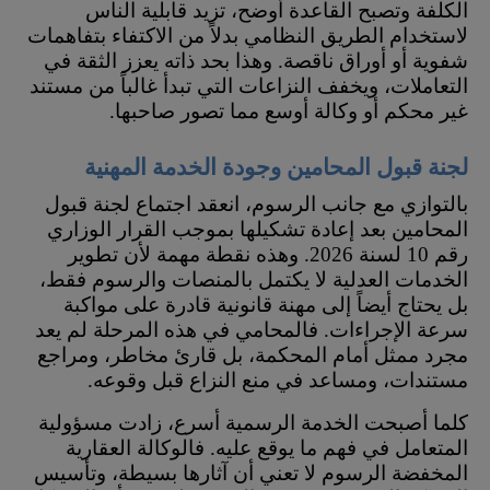
الكلفة وتصبح القاعدة أوضح، تزيد قابلية الناس
لاستخدام الطريق النظامي بدلاً من الاكتفاء بتفاهمات
شفوية أو أوراق ناقصة. وهذا بحد ذاته يعزز الثقة في
التعاملات، ويخفف النزاعات التي تبدأ غالباً من مستند
غير محكم أو وكالة أوسع مما تصور صاحبها.
لجنة قبول المحامين وجودة الخدمة المهنية
بالتوازي مع جانب الرسوم، انعقد اجتماع لجنة قبول
المحامين بعد إعادة تشكيلها بموجب القرار الوزاري
رقم 10 لسنة 2026. وهذه نقطة مهمة لأن تطوير
الخدمات العدلية لا يكتمل بالمنصات والرسوم فقط،
بل يحتاج أيضاً إلى مهنة قانونية قادرة على مواكبة
سرعة الإجراءات. فالمحامي في هذه المرحلة لم يعد
مجرد ممثل أمام المحكمة، بل قارئ مخاطر، ومراجع
مستندات، ومساعد في منع النزاع قبل وقوعه.
كلما أصبحت الخدمة الرسمية أسرع، زادت مسؤولية
المتعامل في فهم ما يوقع عليه. فالوكالة العقارية
المخفضة الرسوم لا تعني أن آثارها بسيطة، وتأسيس