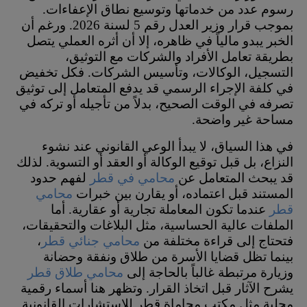
رسوم عدد من خدماتها وتوسيع نطاق الإعفاءات.
بموجب قرار وزير العدل رقم 5 لسنة 2026. ورغم أن
الخبر يبدو مالياً في ظاهره، إلا أن أثره العملي يتصل
بطريقة تعامل الأفراد والشركات مع التوثيق،
التسجيل، الوكالات، وتأسيس الشركات. فكل تخفيض
في كلفة الإجراء الرسمي قد يدفع المتعامل إلى توثيق
تصرفه في الوقت الصحيح، بدلاً من تأجيله أو تركه في
مساحة غير واضحة.
في هذا السياق، لا يبدأ الوعي القانوني عند نشوء
النزاع، بل قبل توقيع الوكالة أو العقد أو التسوية. لذلك
قد يبحث المتعامل عن
محامي في قطر
لفهم حدود
المستند قبل اعتماده، أو يقارن بين خبرات
محامي
قطر
عندما تكون المعاملة تجارية أو عقارية. أما
الملفات عالية الحساسية، مثل البلاغات والتحقيقات،
فتحتاج إلى قراءة مختلفة من
محامي جنائي قطر
،
بينما تظل قضايا الأسرة من طلاق ونفقة وحضانة
وزيارة مرتبطة غالباً بالحاجة إلى
محامي طلاق قطر
يشرح الآثار قبل اتخاذ القرار. وتظهر هنا أسماء رقمية
محلية مثل مكتب محاماة قطر للاستشارات القانونية